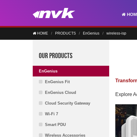
HOM
HOME
PRODUCTS
EnGenius
wireless-isp
OUR PRODUCTS
EnGenius
Transfor
EnGenius Fit
EnGenius Cloud
Explore A
Cloud Security Gateway
Wi-Fi 7
Smart PDU
Wireless Accessories