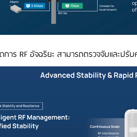
ดการ RF อัจฉริยะ สามารถตรวจจับและปรับค