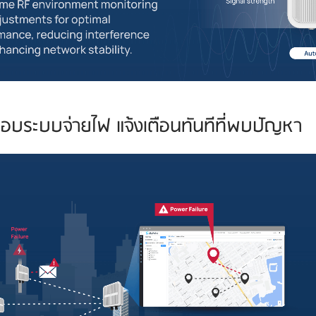
อบระบบจ่ายไฟ แจ้งเตือนทันทีที่พบปัญหา