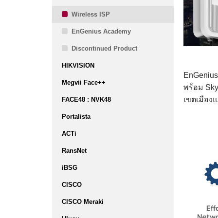
Wireless ISP
EnGenius Academy
Discontinued Product
HIKVISION
EnGenius
Megvii Face++
พร้อม Sky
เขตเมือง
FACE48 : NVK48
Portalista
ACTi
RansNet
iBSG
CISCO
CISCO Meraki