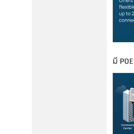
มี POE