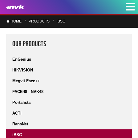
HOME
PRODUCTS
iBSG
OUR PRODUCTS
EnGenius
HIKVISION
Megvii Face++
FACE48 : NVK48
Portalista
ACTi
RansNet
iBSG