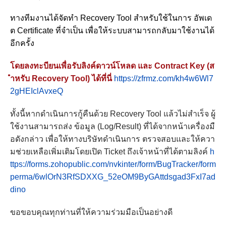
ทางทีมงานได้จัดทำ Recovery Tool สำหรับใช้ในการ อัพเด
ต Certificate ที่จำเป็น เพื่อให้ระบบสามารถกลับมาใช้งานได้
อีกครั้ง
โดยลงทะบียนเพื่อรับลิงค์ดาวน์โหลด และ
Contract Key (ส
ำหรับ Recovery Tool) ได้ที่นี่
https://zfrmz.com/kh4w6Wl7
2gHEIclAvxeQ
ทั้งนี้หากดำเนินการกู้คืนด้วย Recovery Tool แล้วไม่สำเร็จ ผู้
ใช้งานสามารถส่ง ข้อมูล (Log/Result) ที่ได้จากหน้าเครื่องมื
อดังกล่าว เพื่อให้ทางบริษัทดำเนินการ ตรวจสอบและให้ควา
มช่วยเหลือเพิ่มเติมโดยเปิด Ticket ถึงเจ้าหน้าที่ได้ตามลิงค์
h
ttps://forms.zohopublic.com/nvkinter/form/BugTracker/form
perma/6wlOrN3RfSDXXG_52eOM9ByGAttdsgad3FxI7ad
dino
ขอขอบคุณทุกท่านที่ให้ความร่วมมือเป็นอย่างดี