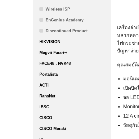
Wireless ISP
EnGenius Academy
เครื่องจ่
Discontinued Product
หลากหลาย
HIKVISION
ไฟกระชากข
ปัญหาง่ายข
Megvii Face++
FACE48 : NVK48
คุณสมบัต
Portalista
มอนิเต
ACTi
เปิดปิ
RansNet
จอ LED
Monito
iBSG
12 A c
CISCO
วัสดุก
CISCO Meraki