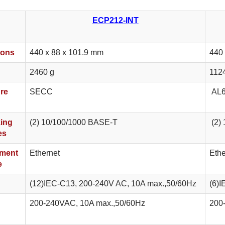
ECP212-INT
ions
440 x 88 x 101.9 mm
440
2460 g
112
re
SECC
AL6
ing
(2) 10/100/1000 BASE-T
(2)
es
ment
Ethernet
Ethe
e
(12)IEC-C13, 200-240V AC, 10A max.,50/60Hz
(6)
200-240VAC, 10A max.,50/60Hz
200