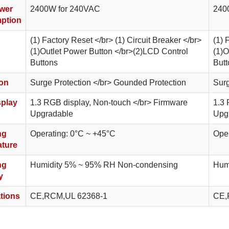
wer
2400W for 240VAC
240
ption
(1) Factory Reset </br> (1) Circuit Breaker </br>
(1) 
(1)Outlet Power Button </br>(2)LCD Control
(1)O
Buttons
Butt
ion
Surge Protection </br> Gounded Protection
Surg
play
1.3 RGB display, Non-touch </br> Firmware
1.3 
Upgradable
Upg
ng
Operating: 0°C ~ +45°C
Oper
ture
ng
Humidity 5% ~ 95% RH Non-condensing
Hum
y
ations
CE,RCM,UL 62368-1
CE,