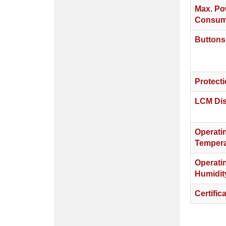
Max. Po
Consum
Buttons
Protect
LCM Dis
Operati
Tempera
Operati
Humidit
Certific