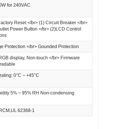
0W for 240VAC
Factory Reset </br> (1) Circuit Breaker </br>
utlet Power Button </br> (2)LCD Control
ons
e Protection </br> Gounded Protection
RGB display, Non-touch </br> Firmware
radable
ating: 0°C ~ +45°C
idity 5% ~ 95% RH Non-condensing
RCM,UL 62368-1