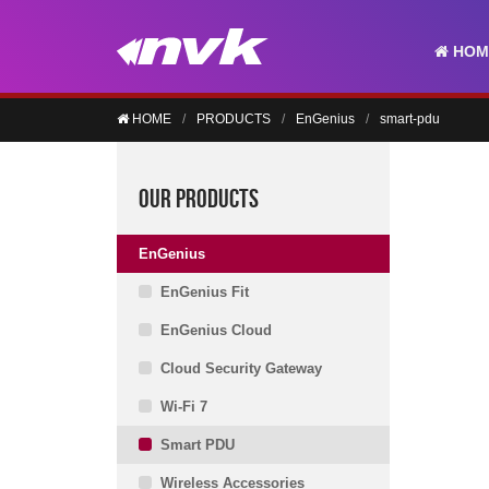
HOM
HOME
PRODUCTS
EnGenius
smart-pdu
OUR PRODUCTS
EnGenius
EnGenius Fit
EnGenius Cloud
Cloud Security Gateway
Wi-Fi 7
Smart PDU
Wireless Accessories