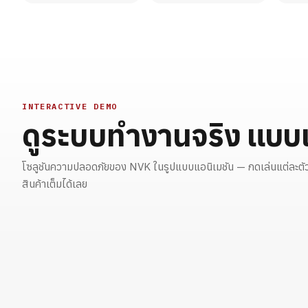
INTERACTIVE DEMO
Standalone Smoke
ดูระบบทำงานจริง แบบเ
Alarm
LoRa Wireless F
เครื่องตรวจจับควันติดตั้งเดี่ยว เชื่อมกัน
ระบบแจ้งเหตุไร้สาย LoRa
ทั้งบ้าน แจ้งเข้ามือถือ
ไกล 1.5 กม. รองรับ 128 อ
โซลูชันความปลอดภัยของ NVK ในรูปแบบแอนิเมชัน — กดเล่นแต่ละตัวเ
สินค้าเต็มได้เลย
▶ เล่น
ดูสินค้า →
▶ เล่น
ดูสินค้า →
▶
▶
🔥
📡
FIRE SAFETY
WIRELESS · LORA