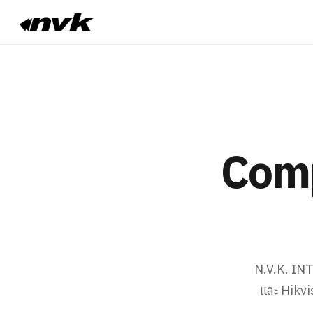
Comp
N.V.K. IN
และ Hikvi