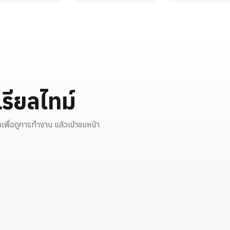
รียลไทม์
AS
Access Control
Fusion 
 433MHz ระยะ
ระบบควบคุมการเข้า-ออก สแกนใบหน้า/
กล้องตรวจจั
ุปกรณ์
บัตร/PIN จัดการสิทธิ์รวมศูนย์
ในตัวเดียว 
พื่อดูการทำงาน แล้วเข้าชมหน้า
▶ เล่น
ดูสินค้า →
▶ เล่น
▶
🚪
📷
ACCESS CONTROL
AI DETECT