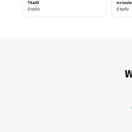
ThaiD
ความปลอด
เรื่องกา
อ่านต่อ
อ่านต่อ
พ