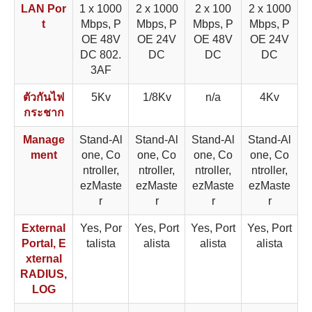
LAN Por
1 x 1000
2 x 1000
2 x 100
2 x 1000
t
Mbps, P
Mbps, P
Mbps, P
Mbps, P
OE 48V
OE 24V
OE 48V
OE 24V
DC 802.
DC
DC
DC
3AF
ตัวกันไฟ
5Kv
1/8Kv
n/a
4Kv
กระชาก
Manage
Stand-Al
Stand-Al
Stand-Al
Stand-Al
ment
one, Co
one, Co
one, Co
one, Co
ntroller,
ntroller,
ntroller,
ntroller,
ezMaste
ezMaste
ezMaste
ezMaste
r
r
r
r
External
Yes, Por
Yes, Port
Yes, Port
Yes, Port
Portal, E
talista
alista
alista
alista
xternal
RADIUS,
LOG