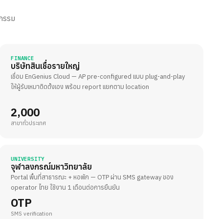
หกรรม
FINANCE
บริษัทสินเชื่อรายใหญ่
เชื่อม EnGenius Cloud — AP pre-configured แบบ plug-and-play
ให้ผู้รับเหมาติดตั้งเอง พร้อม report แยกตาม location
2,000
สาขาทั่วประเทศ
UNIVERSITY
จุฬาลงกรณ์มหาวิทยาลัย
Portal พื้นที่สาธารณะ + หอพัก — OTP ผ่าน SMS gateway ของ
operator ไทย ใช้งาน 1 เดือนต่อการยืนยัน
OTP
SMS verification