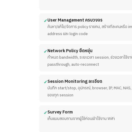
User Management ครบวงจร
✓
ค้นหา/แก้ไข/จัดการ policy รายคน, สร้างทีละคนหรือ 
address และ login code
Network Policy ยืดหยุ่น
✓
กำหนด bandwidth, ระยะเวลา session, ช่วงเวลาใช้ง
passthrough, auto-reconnect
Session Monitoring ละเอียด
✓
บันทึก start/stop, อุปกรณ์, browser, IP, MAC, NA
ของทุก session
Survey Form
✓
เก็บแบบสอบถามจากผู้ใช้ก่อนเข้าใช้งาน WiFi