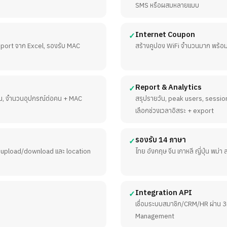
SMS หรือผสมหลายแบบ
Internet Coupon
✓
import จาก Excel, รองรับ MAC
สร้างคูปอง WiFi จำนวนมาก พร้อ
Report & Analytics
✓
าน, จำนวนอุปกรณ์ต่อคน + MAC
สรุปรายวัน, peak users, sessio
เลือกช่วงเวลาอิสระ + export
รองรับ 14 ภาษา
✓
S, upload/download และ location
ไทย อังกฤษ จีน เกาหลี ญี่ปุ่น พม่า
Integration API
✓
เชื่อมระบบสมาชิก/CRM/HR ผ่าน 
Management