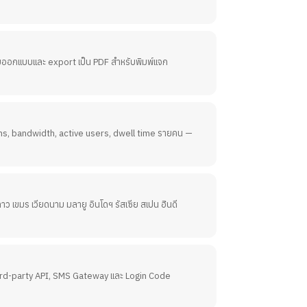
มออกแบบและ export เป็น PDF สำหรับพิมพ์แจก
ns, bandwidth, active users, dwell time รายคน —
 ลาว เขมร เวียดนาม มลายู อินโดฯ รัสเซีย สเปน ฮินดี
3rd-party API, SMS Gateway และ Login Code