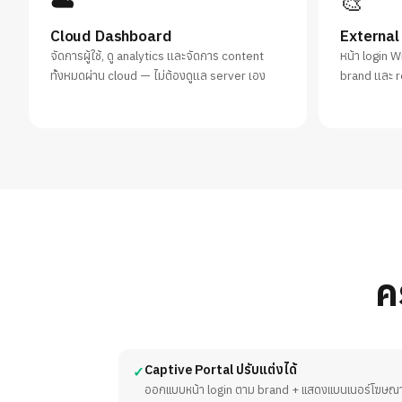
☁️
🎨
Cloud Dashboard
External
จัดการผู้ใช้, ดู analytics และจัดการ content
หน้า login W
ทั้งหมดผ่าน cloud — ไม่ต้องดูแล server เอง
brand และ 
ค
Captive Portal ปรับแต่งได้
✓
ออกแบบหน้า login ตาม brand + แสดงแบนเนอร์โฆษณาก่