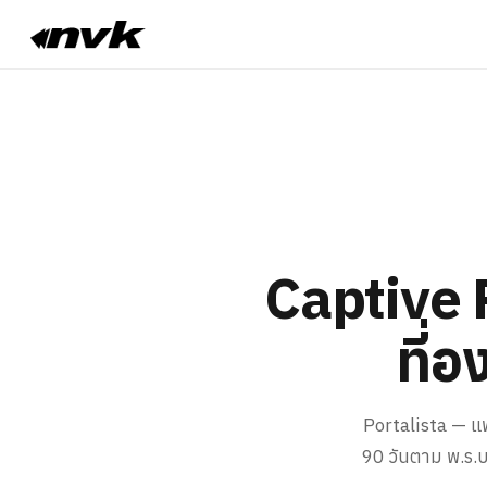
Captive 
ที่
Portalista — แ
90 วันตาม พ.ร.บ