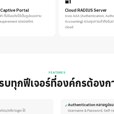
🔐
 Captive Portal
Cloud RADIUS Server
iFi ที่ปรับแต่งได้เต็มรูปแบบตาม
ระบบ AAA (Authentication, Autho
requirement ขององค์กร
Accounting) ควบคุมการเข้าถึงอินเท
cloud
FEATURES
รบทุกฟีเจอร์ที่องค์กรต้องก
Authentication หลายรูปแ
✓
อน/หลัง login ได้
Username & Password, Self-reg