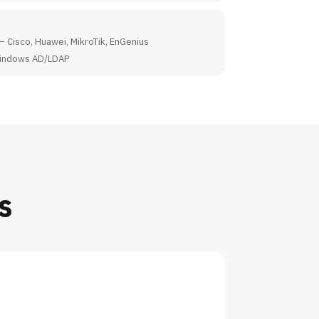
 — Cisco, Huawei, MikroTik, EnGenius
 Windows AD/LDAP
ร