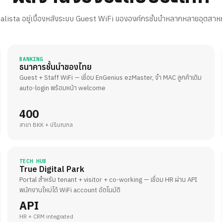
alista อยู่เบื้องหลังระบบ Guest WiFi ขององค์กรชั้นนำหลากหลายอุตสา
BANKING
ธนาคารชั้นนำของไทย
Guest + Staff WiFi — เชื่อม EnGenius ezMaster, จำ MAC ลูกค้าเดิม
auto-login พร้อมหน้า welcome
400
สาขา BKK + ปริมณฑล
TECH HUB
True Digital Park
Portal สำหรับ tenant + visitor + co-working — เชื่อม HR ผ่าน API
พนักงานใหม่ได้ WiFi account อัตโนมัติ
API
HR + CRM integrated