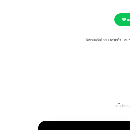
💬 ข
ใช้งานจริงโดย
Lotus's · ธน
เดโม่กา