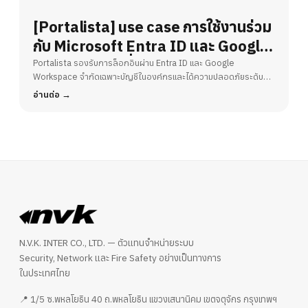
[Portalista] use case การใช้งานร่วม
กับ Microsoft Entra ID และ Google
Workspace เพื่อยกระดับความ
Portalista รองรับการล็อกอินผ่าน Entra ID และ Google
Workspace จำกัดเฉพาะบัญชีในองค์กรและได้ความปลอดภัยระดับ
ปลอดภัยในออฟฟิศ
บริษัทจาก 2FA/MFA ทันที
อ่านต่อ
N.V.K. INTER CO., LTD. — ตัวแทนจำหน่ายระบบ
Security, Network และ Fire Safety อย่างเป็นทางการ
ในประเทศไทย
📍 1/5 ซ.พหลโยธิน 40 ถ.พหลโยธิน แขวงเสนานิคม เขตจตุจักร กรุงเทพฯ