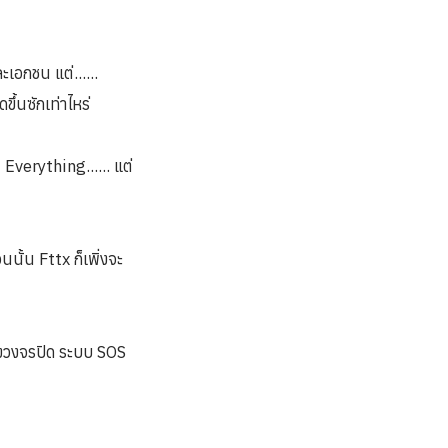
เอกชน แต่......
ึ้นซักเท่าไหร่
f Everything...... แต่
นั้น Fttx ก็เพิ่งจะ
้องวงจรปิด ระบบ SOS