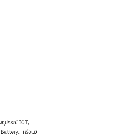
่งอุปกรณ์ IOT,
attery... หรือแม้