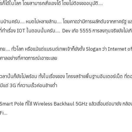
ก็ได้ในโลก โดยสามารถสั่งเองได้ โดยไม่ต้องขออนุมัติ....
มบ้านครับ.... หมดไปหลายล้าน.... โดยคาดว่ามีการผลักดันจากภาครัฐ และ
ำเรื่อง IOT ในตอนนั้นครับ....​ ​ Dev เก้อ 5555 การลงทุนจริงยังไม่เกิดข
่ไทย....​ ทั่วโลก หรือแม้แต่แบรนด์เทพเจ้าก็ยังตั้ง Slogan ว่า Internet o
หาศาลอย่างที่คาดการณ์เอาซะเลย
นั้นก็ยังไม่พร้อม ทั้งในเรื่องของ โครงสร้างพื้นฐานอินเตอร์เน็ต ที่ตอน
มี มีแต่ 3G ที่ความเร็วค่อนข้างต่ำ
น Smart Pole ที่ใช้ Wireless Backhaul 5GHz แล้วเชื่อมต่อมายัง กล
i...