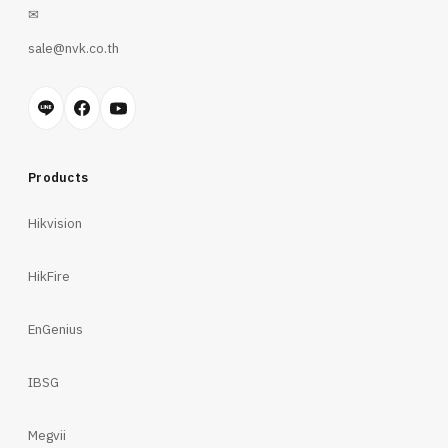
✉
sale@nvk.co.th
Products
Hikvision
HikFire
EnGenius
IBSG
Megvii