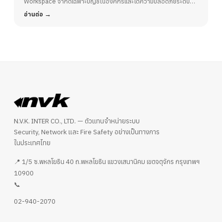
Workspace จำกัดเฉพาะบัญชีในองค์กรและได้ความปลอดภัยระดับ
ปลอดภัยในออฟฟิศ
บริษัทจาก 2FA/MFA ทันที
อ่านต่อ
N.V.K. INTER CO., LTD. — ตัวแทนจำหน่ายระบบ
Security, Network และ Fire Safety อย่างเป็นทางการ
ในประเทศไทย
📍 1/5 ซ.พหลโยธิน 40 ถ.พหลโยธิน แขวงเสนานิคม เขตจตุจักร กรุงเทพฯ
10900
📞
02-940-2070