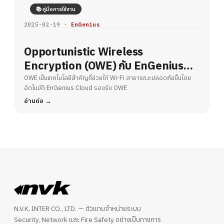
📚 คู่มือการใช้งาน
2025-02-19 ·
EnGenius
Opportunistic Wireless
Encryption (OWE) กับ EnGenius
Cloud – ยกระดับความปลอดภัย Wi-Fi
OWE เป็นเทคโนโลยีสำคัญที่ช่วยให้ Wi-Fi สาธารณะปลอดภัยขึ้นโดย
อัตโนมัติ EnGenius Cloud รองรับ OWE
สาธารณะ
อ่านต่อ
N.V.K. INTER CO., LTD. — ตัวแทนจำหน่ายระบบ
Security, Network และ Fire Safety อย่างเป็นทางการ