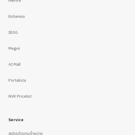
HikFire
EnGenius
IBSG
Megvii
AI Mall
Portalista
NVK Pricelist
Service
สมัครตัวแทนจำหน่าย