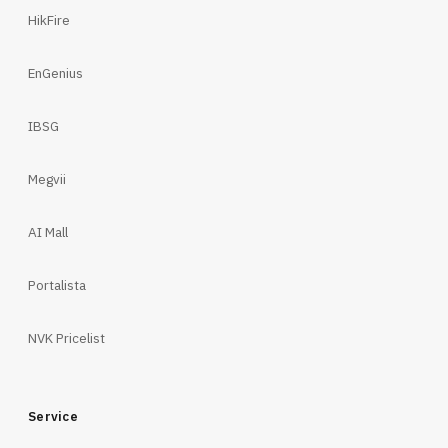
HikFire
EnGenius
IBSG
Megvii
AI Mall
Portalista
NVK Pricelist
Service