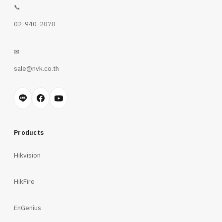
📞
02-940-2070
✉
sale@nvk.co.th
Products
Hikvision
HikFire
EnGenius