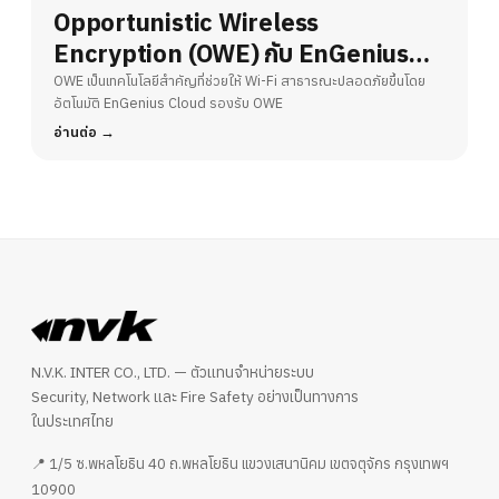
Opportunistic Wireless
Encryption (OWE) กับ EnGenius
Cloud – ยกระดับความปลอดภัย Wi-Fi
OWE เป็นเทคโนโลยีสำคัญที่ช่วยให้ Wi-Fi สาธารณะปลอดภัยขึ้นโดย
อัตโนมัติ EnGenius Cloud รองรับ OWE
สาธารณะ
อ่านต่อ
N.V.K. INTER CO., LTD. — ตัวแทนจำหน่ายระบบ
Security, Network และ Fire Safety อย่างเป็นทางการ
ในประเทศไทย
📍 1/5 ซ.พหลโยธิน 40 ถ.พหลโยธิน แขวงเสนานิคม เขตจตุจักร กรุงเทพฯ
10900