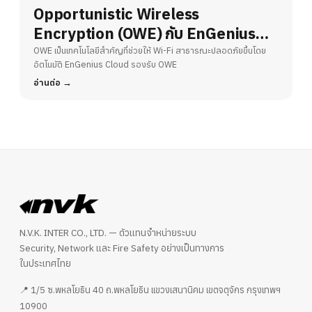
Opportunistic Wireless
Encryption (OWE) กับ EnGenius
Cloud – ยกระดับความปลอดภัย Wi-Fi
OWE เป็นเทคโนโลยีสำคัญที่ช่วยให้ Wi-Fi สาธารณะปลอดภัยขึ้นโดย
อัตโนมัติ EnGenius Cloud รองรับ OWE
สาธารณะ
อ่านต่อ
N.V.K. INTER CO., LTD. — ตัวแทนจำหน่ายระบบ
Security, Network และ Fire Safety อย่างเป็นทางการ
ในประเทศไทย
📍 1/5 ซ.พหลโยธิน 40 ถ.พหลโยธิน แขวงเสนานิคม เขตจตุจักร กรุงเทพฯ
10900