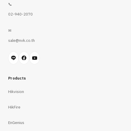
📞
02-940-2070
✉
sale@nvk.co.th
Products
Hikvision
HikFire
EnGenius