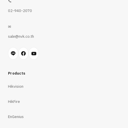
📞
02-940-2070
✉
sale@nvk.co.th
Products
Hikvision
HikFire
EnGenius