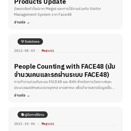
Products Update
อัพเดตสินค้าใหม่จาก Megvii และการใช้งานร่วมกับ Visitor
Management System จาก Face48
อ่านต่อ
💡 Solutions
2022-08-03 ·
Megvii
People Counting with FACE48 (นับ
จำนวนคนและรถผ่านระบบ FACE48)
การทำงานร่วมกับระบบ FACE48 และ B4H สำหรับการวิเคราะห์และ
ประมวลผลลักษณะของบุคคล ยานพาหนะ เพื่อนำมาแสดงข้อมูลเป็น
รายงานประเภทต่างๆ
อ่านต่อ
📚 คู่มือการใช้งาน
2021-10-06 ·
Megvii