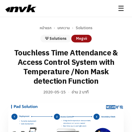
☰
หน้าแรก
›
บทความ
›
Solutions
💡 Solutions
Megvii
Touchless Time Attendance &
Access Control System with
Temperature /Non Mask
detection Function
2020-05-15
·
อ่าน 2 นาที