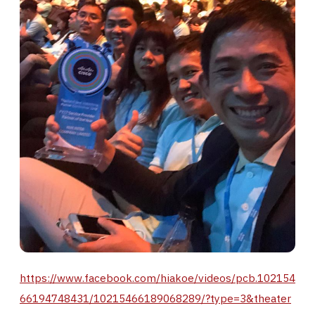
https://www.facebook.com/hiakoe/videos/pcb.102154
66194748431/10215466189068289/?type=3&theater