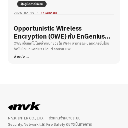
📚 คู่มือการใช้งาน
2025-02-19 ·
EnGenius
Opportunistic Wireless
Encryption (OWE) กับ EnGenius
Cloud – ยกระดับความปลอดภัย Wi-Fi
OWE เป็นเทคโนโลยีสำคัญที่ช่วยให้ Wi-Fi สาธารณะปลอดภัยขึ้นโดย
อัตโนมัติ EnGenius Cloud รองรับ OWE
สาธารณะ
อ่านต่อ
N.V.K. INTER CO., LTD. — ตัวแทนจำหน่ายระบบ
Security, Network และ Fire Safety อย่างเป็นทางการ