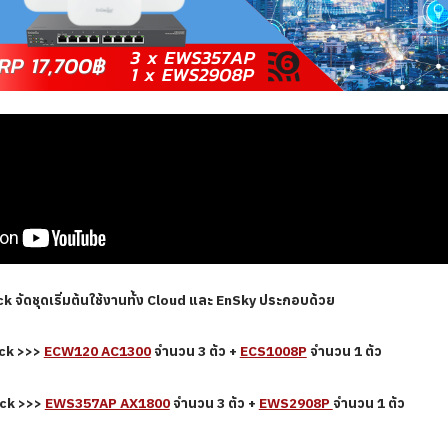
ck
จัดชุดเริ่มต้นใช้งานทั้ง Cloud และ EnSky ประกอบด้วย
ck
>>>
ECW120 AC1300
จำนวน 3 ตัว +
ECS1008P
จำนวน 1 ตัว
ack >>>
EWS357AP AX1800
จำนวน 3 ตัว +
EWS2908P
จำนวน 1 ตัว