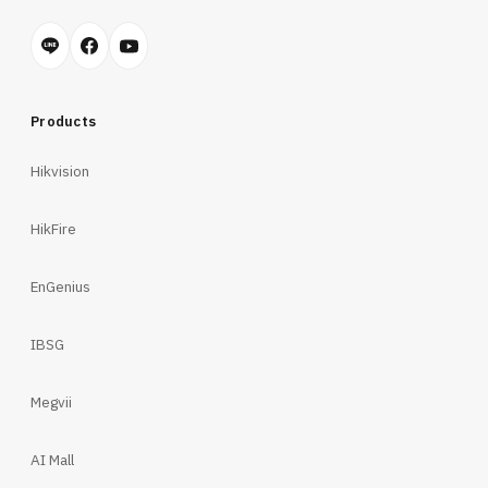
Products
Hikvision
HikFire
EnGenius
IBSG
Megvii
AI Mall