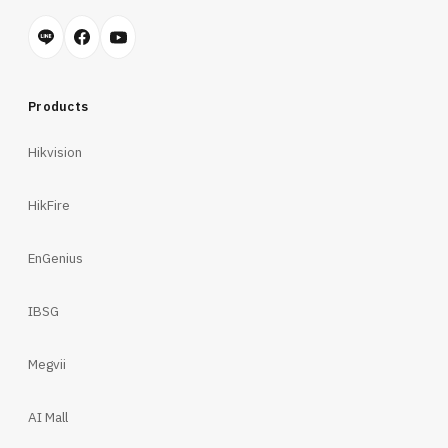
Products
Hikvision
HikFire
EnGenius
IBSG
Megvii
AI Mall