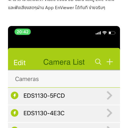
และฟังเสียงสดๆผ่าน App EnViewer ได้ทันที ง่ายจริมๆ