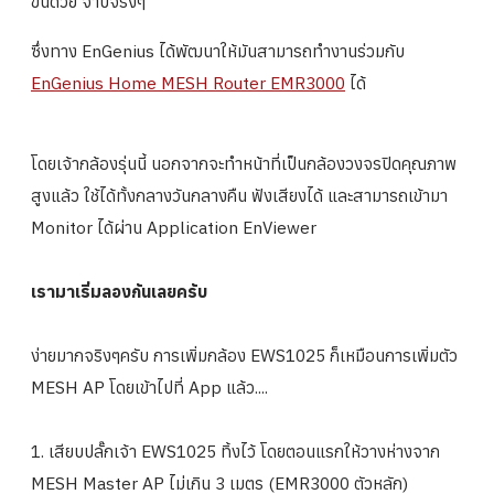
ขึ้นด้วย จ๊าบจริงๆ
ซึ่งทาง EnGenius ได้พัฒนาให้มันสามารถทำงานร่วมกับ
EnGenius Home MESH Router EMR3000
ได้
โดยเจ้ากล้องรุ่นนี้ นอกจากจะทำหน้าที่เป็นกล้องวงจรปิดคุณภาพ
สูงแล้ว ใช้ได้ทั้งกลางวันกลางคืน ฟังเสียงได้ และสามารถเข้ามา
Monitor ได้ผ่าน Application EnViewer
เรามาเริ่มลองกันเลยครับ
ง่ายมากจริงๆครับ การเพิ่มกล้อง EWS1025 ก็เหมือนการเพิ่มตัว
MESH AP โดยเข้าไปที่ App แล้ว....
1. เสียบปลั๊กเจ้า EWS1025 ทิ้งไว้ โดยตอนแรกให้วางห่างจาก
MESH Master AP ไม่เกิน 3 เมตร (EMR3000 ตัวหลัก)