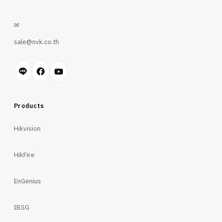
✉
sale@nvk.co.th
Products
Hikvision
HikFire
EnGenius
IBSG