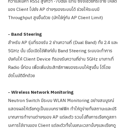
กว่าและมีค่า RSSI สูงกว่า -70dBi แทน ซึ่งจะช่วยกระจาย โหลด
ของ Client ไปยัง AP ต่างๆของระบบได้ ช่วยให้ระบบมี
Throughput สูงขึ้นด้วย (มักใช้คู่กับ AP Client Limit)
- Band Steering
สำหรับ AP รุ่นที่รองรับ 2 ย่านความถี่ (Dual Band) ทั้ง 2.4 และ
5GHz นั้น เมื่อเปิดใช้ฟังก์ชั่น Band Steering ระบบจะทำการ
บังคับให้ Client Device ทีรองรับความถี่ย่าน 5GHz มาเกาะที่
Radio นี้ก่อน เพื่อเพิ่มประสิทธิภาพของระบบให้
สูงขึ้น ได้โดย
อัตโนมัติอีกด้วย
- Wireless Network Monitoring
Neutron Switch มีระบบ WLAN Monitoring อย่างสมบูรณ์
แสดงผลให้เรียกดูเป็นแบบกราฟฟิค ทำให้ดูง่ายทั้งสถานะและปริ
มาณก
ารทำงานต่างๆของ AP แต่ละตัว รวมไปถึงการเรียกดูสภา
นะการใช้ง
านของ Client แต่ละตัวทั้งในขณะเวลานั้นๆและเ
รียกดู