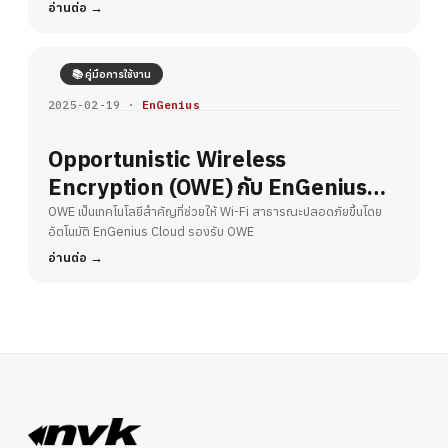
Fi
อ่านต่อ
📚 คู่มือการใช้งาน
2025-02-19 ·
EnGenius
Opportunistic Wireless
Encryption (OWE) กับ EnGenius
Cloud – ยกระดับความปลอดภัย Wi-Fi
OWE เป็นเทคโนโลยีสำคัญที่ช่วยให้ Wi-Fi สาธารณะปลอดภัยขึ้นโดย
อัตโนมัติ EnGenius Cloud รองรับ OWE
สาธารณะ
อ่านต่อ