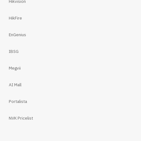
Hikvision
HikFire
EnGenius
IBSG
Megvii
AI Mall
Portalista
NVK Pricelist