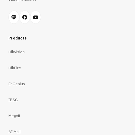
Products
Hikvision
HikFire
EnGenius
IBSG
Megvii
AI Mall