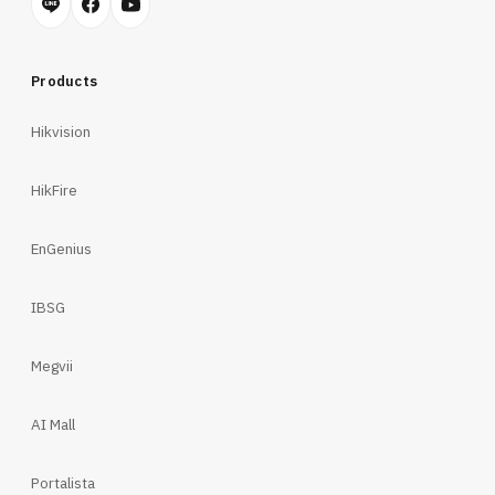
Products
Hikvision
HikFire
EnGenius
IBSG
Megvii
AI Mall
Portalista