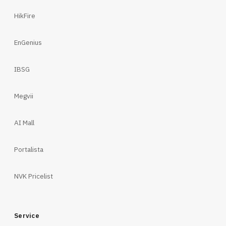
HikFire
EnGenius
IBSG
Megvii
AI Mall
Portalista
NVK Pricelist
Service