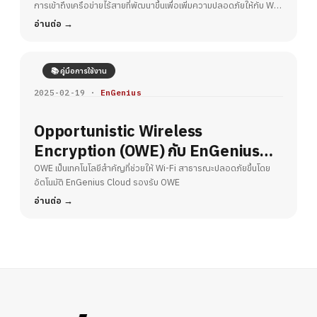
การเข้าถึงเครือข่ายไร้สายที่พัฒนาขึ้นเพื่อเพิ่มความปลอดภัยให้กับ Wi-
Fi
อ่านต่อ
📚 คู่มือการใช้งาน
2025-02-19 ·
EnGenius
Opportunistic Wireless
Encryption (OWE) กับ EnGenius
Cloud – ยกระดับความปลอดภัย Wi-Fi
OWE เป็นเทคโนโลยีสำคัญที่ช่วยให้ Wi-Fi สาธารณะปลอดภัยขึ้นโดย
อัตโนมัติ EnGenius Cloud รองรับ OWE
สาธารณะ
อ่านต่อ