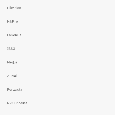
Hikvision
HikFire
EnGenius
IBSG
Megvii
AI Mall
Portalista
NVK Pricelist