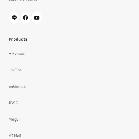
Products
Hikvision
HikFire
EnGenius
IBSG
Megvii
AI Mall