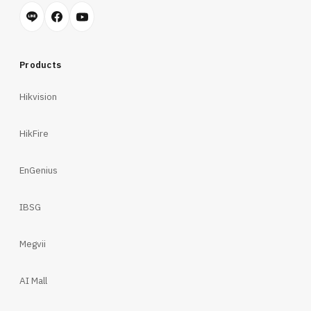
Products
Hikvision
HikFire
EnGenius
IBSG
Megvii
AI Mall