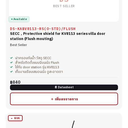
BEST SELLER
● Available
DS-KABV8113-RS(O-STD)/FLUSH
SECC，Protective shield for KV8113 series villa door
station (Flush mouting)
Best Seller
ฝาครอบกันน้ำ วัสดุ SECC
สำหรับติดตั้งแบบฝังผนัง Flush
ใช้กับ door station รุ่น KV8113
เก็บงานเรียบเสมอผนัง ดูสะอาดตา
฿840
📄 Datasheet
＋ เพิ่มลงรายการ
★ NVK