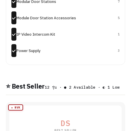
Modular Door Stations
7
Module Door Station Accessories
5
IP Video Intercom Kit
1
Power Supply
3
⭐ Best Seller
12 รุ่น · ● 2 Available · ◐ 1 Low
★ NVK
DS
BEST SELLER