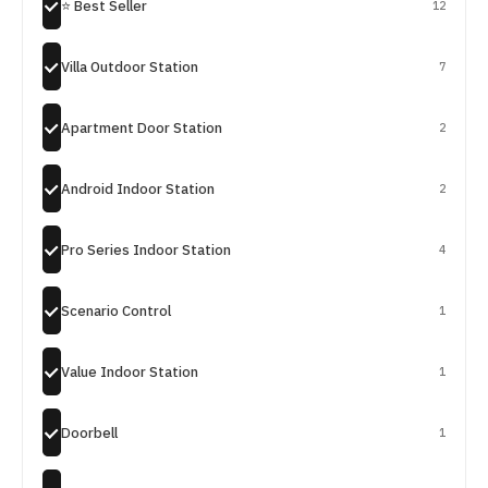
⭐ Best Seller
12
Villa Outdoor Station
7
Apartment Door Station
2
Android Indoor Station
2
Pro Series Indoor Station
4
Scenario Control
1
Value Indoor Station
1
Doorbell
1