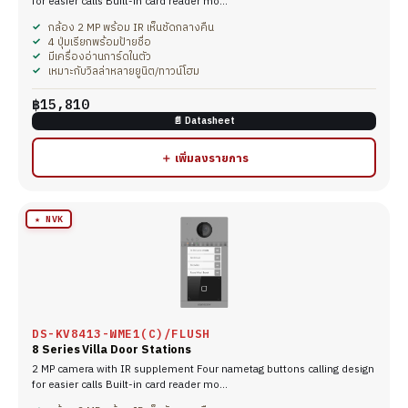
for easier calls Built-in card reader mo…
กล้อง 2 MP พร้อม IR เห็นชัดกลางคืน
4 ปุ่มเรียกพร้อมป้ายชื่อ
มีเครื่องอ่านการ์ดในตัว
เหมาะกับวิลล่าหลายยูนิต/ทาวน์โฮม
฿15,810
📄 Datasheet
＋ เพิ่มลงรายการ
★ NVK
DS-KV8413-WME1(C)/FLUSH
8 Series Villa Door Stations
2 MP camera with IR supplement Four nametag buttons calling design
for easier calls Built-in card reader mo…