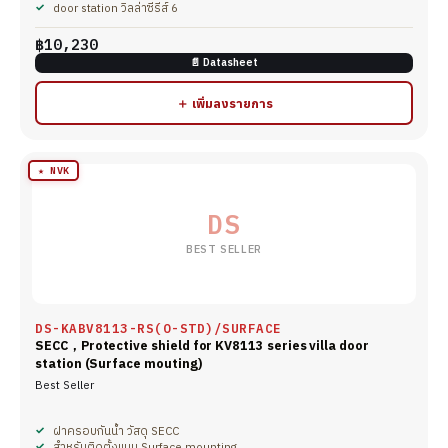
door station วิลล่าซีรีส์ 6
฿10,230
📄 Datasheet
＋ เพิ่มลงรายการ
★ NVK
DS
BEST SELLER
DS-KABV8113-RS(O-STD)/SURFACE
SECC，Protective shield for KV8113 series villa door
station (Surface mouting)
Best Seller
ฝาครอบกันน้ำ วัสดุ SECC
สำหรับติดตั้งแบบ Surface mounting