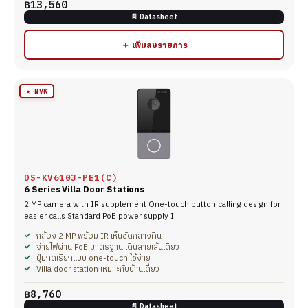
฿13,560
📄 Datasheet
＋ เพิ่มลงรายการ
★ NVK
DS-KV6103-PE1(C)
6 Series Villa Door Stations
2 MP camera with IR supplement One-touch button calling design for
easier calls Standard PoE power supply I…
กล้อง 2 MP พร้อม IR เห็นชัดกลางคืน
จ่ายไฟผ่าน PoE มาตรฐาน เดินสายเส้นเดียว
ปุ่มกดเรียกแบบ one-touch ใช้ง่าย
Villa door station เหมาะกับบ้านเดี่ยว
฿8,760
📄 Datasheet