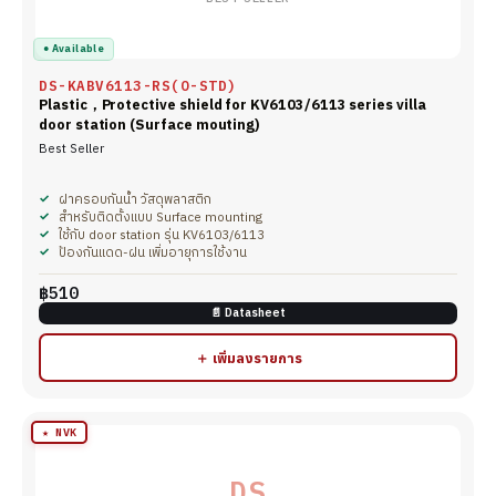
● Available
DS-KABV6113-RS(O-STD)
Plastic，Protective shield for KV6103/6113 series villa
door station (Surface mouting)
Best Seller
ฝาครอบกันน้ำ วัสดุพลาสติก
สำหรับติดตั้งแบบ Surface mounting
ใช้กับ door station รุ่น KV6103/6113
ป้องกันแดด-ฝน เพิ่มอายุการใช้งาน
฿510
📄 Datasheet
＋ เพิ่มลงรายการ
★ NVK
DS