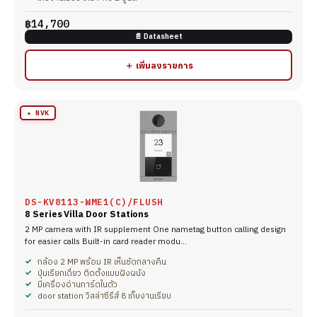
฿14,700
📄 Datasheet
＋ เพิ่มลงรายการ
★ NVK
DS-KV8113-WME1(C)/FLUSH
8 Series Villa Door Stations
2 MP camera with IR supplement One nametag button calling design
for easier calls Built-in card reader modu…
กล้อง 2 MP พร้อม IR เห็นชัดกลางคืน
ปุ่มเรียกเดี่ยว ติดตั้งแบบฝังผนัง
มีเครื่องอ่านการ์ดในตัว
door station วิลล่าซีรีส์ 8 เก็บงานเรียบ