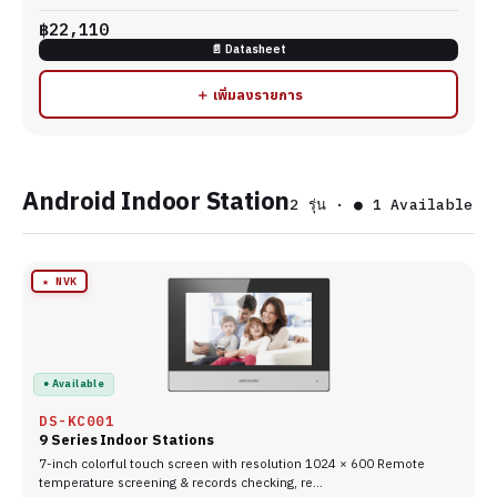
฿22,110
📄 Datasheet
＋ เพิ่มลงรายการ
Android Indoor Station
2 รุ่น · ● 1 Available
★ NVK
● Available
DS-KC001
9 Series Indoor Stations
7-inch colorful touch screen with resolution 1024 × 600 Remote
temperature screening & records checking, re…