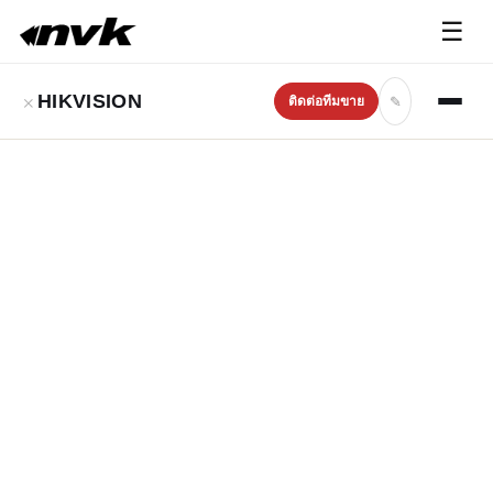
☰
×
HIKVISION
✎
ติดต่อทีมขาย
PRODUCTS
›
HIKVISION
›
ALARM SYSTEMS
AUTHORIZED DISTRIBUTOR
● 25 AVAIL · ◐ 7 LOW · ★ 5 CLEARANCE · ○ 40 CALL · ★ 148
QUOTE
282 SKUS · 4 FAMILIES
กันขโมย ระบบขอความ
ช่วยเหลือ และ IOT
Sensor.. ทั้งหมดใน