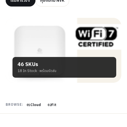
เริ่มสำรวจ
↓
คุยกับทีม NVK
46 SKUs
18 In Stock · พร้อมจัดส่ง
Cloud
Fit
BROWSE:
01
02