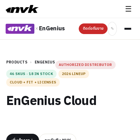
☰
×
EnGenius
✎
ติดต่อทีมขาย
PRODUCTS
›
ENGENIUS
AUTHORIZED DISTRIBUTOR
46 SKUS · 18 IN STOCK
2026 LINEUP
CLOUD + FIT + LICENSES
EnGenius Cloud