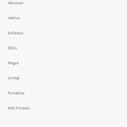
Hikvision
HikFire
EnGenius
IBSG
Megvii
AI Mall
Portalista
NVK Pricelist