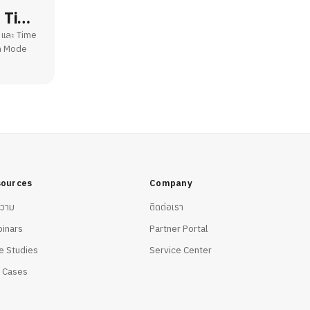
ะ Time
l และ Time
m Mode
Mode
ources
Company
วาม
ติดต่อเรา
inars
Partner Portal
e Studies
Service Center
 Cases