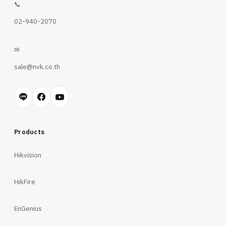
📞
02-940-2070
✉
sale@nvk.co.th
Products
Hikvision
HikFire
EnGenius