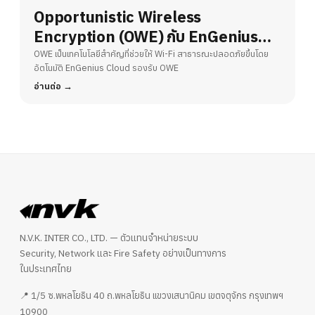
Opportunistic Wireless
Encryption (OWE) กับ EnGenius
Cloud – ยกระดับความปลอดภัย Wi-Fi
OWE เป็นเทคโนโลยีสำคัญที่ช่วยให้ Wi-Fi สาธารณะปลอดภัยขึ้นโดย
อัตโนมัติ EnGenius Cloud รองรับ OWE
สาธารณะ
อ่านต่อ
N.V.K. INTER CO., LTD. — ตัวแทนจำหน่ายระบบ
Security, Network และ Fire Safety อย่างเป็นทางการ
ในประเทศไทย
📍 1/5 ซ.พหลโยธิน 40 ถ.พหลโยธิน แขวงเสนานิคม เขตจตุจักร กรุงเทพฯ
10900