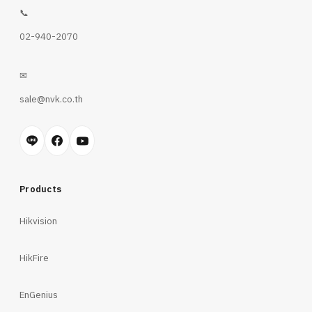
📞
02-940-2070
✉
sale@nvk.co.th
Products
Hikvision
HikFire
EnGenius