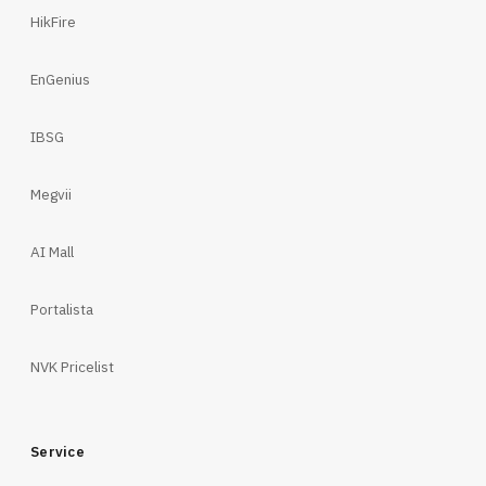
HikFire
EnGenius
IBSG
Megvii
AI Mall
Portalista
NVK Pricelist
Service