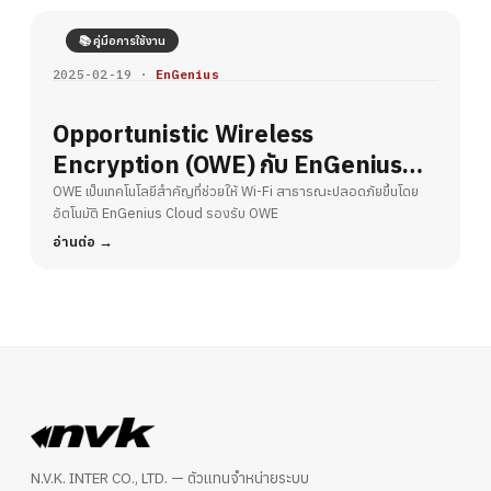
📚 คู่มือการใช้งาน
2025-02-19 ·
EnGenius
Opportunistic Wireless
Encryption (OWE) กับ EnGenius
Cloud – ยกระดับความปลอดภัย Wi-Fi
OWE เป็นเทคโนโลยีสำคัญที่ช่วยให้ Wi-Fi สาธารณะปลอดภัยขึ้นโดย
อัตโนมัติ EnGenius Cloud รองรับ OWE
สาธารณะ
อ่านต่อ
N.V.K. INTER CO., LTD. — ตัวแทนจำหน่ายระบบ