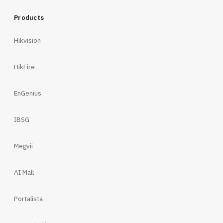
Products
Hikvision
HikFire
EnGenius
IBSG
Megvii
AI Mall
Portalista