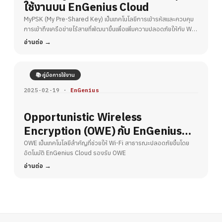
ใช้งานบน EnGenius Cloud
MyPSK (My Pre-Shared Key) เป็นเทคโนโลยีการเข้ารหัสและควบคุม
การเข้าถึงเครือข่ายไร้สายที่พัฒนาขึ้นเพื่อเพิ่มความปลอดภัยให้กับ Wi-
Fi
อ่านต่อ
📚 คู่มือการใช้งาน
2025-02-19 ·
EnGenius
Opportunistic Wireless
Encryption (OWE) กับ EnGenius
Cloud – ยกระดับความปลอดภัย Wi-Fi
OWE เป็นเทคโนโลยีสำคัญที่ช่วยให้ Wi-Fi สาธารณะปลอดภัยขึ้นโดย
อัตโนมัติ EnGenius Cloud รองรับ OWE
สาธารณะ
อ่านต่อ