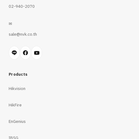
02-940-2070
✉
sale@nvk.co.th
Products
Hikvision
HikFire
EnGenius
IBSG