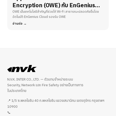
Encryption (OWE) กับ EnGenius
Cloud – ยกระดับความปลอดภัย Wi-Fi
OWE เป็นเทคโนโลยีสำคัญที่ช่วยให้ Wi-Fi สาธารณะปลอดภัยขึ้นโดย
อัตโนมัติ EnGenius Cloud รองรับ OWE
สาธารณะ
อ่านต่อ
N.V.K. INTER CO., LTD. — ตัวแทนจำหน่ายระบบ
Security, Network และ Fire Safety อย่างเป็นทางการ
ในประเทศไทย
📍 1/5 ซ.พหลโยธิน 40 ถ.พหลโยธิน แขวงเสนานิคม เขตจตุจักร กรุงเทพฯ
10900
📞