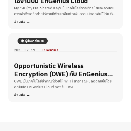
ใช้งานบน EnGenius Cloud
MyPSK (My Pre-Shared Key) เป็นเทคโนโลยีการเข้ารหัสและควบคุม
การเข้าถึงเครือข่ายไร้สายที่พัฒนาขึ้นเพื่อเพิ่มความปลอดภัยให้กับ Wi-
Fi
อ่านต่อ
📚 คู่มือการใช้งาน
2025-02-19 ·
EnGenius
Opportunistic Wireless
Encryption (OWE) กับ EnGenius
Cloud – ยกระดับความปลอดภัย Wi-Fi
OWE เป็นเทคโนโลยีสำคัญที่ช่วยให้ Wi-Fi สาธารณะปลอดภัยขึ้นโดย
อัตโนมัติ EnGenius Cloud รองรับ OWE
สาธารณะ
อ่านต่อ