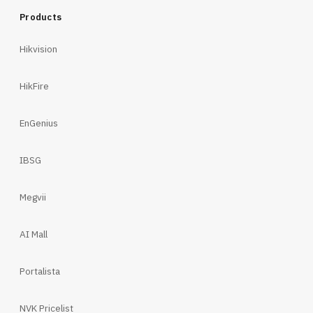
Products
Hikvision
HikFire
EnGenius
IBSG
Megvii
AI Mall
Portalista
NVK Pricelist