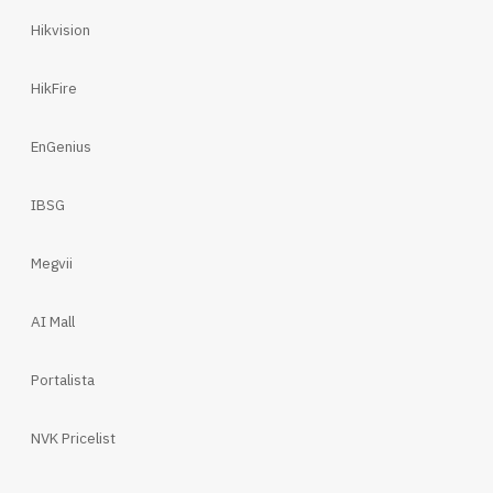
Hikvision
HikFire
EnGenius
IBSG
Megvii
AI Mall
Portalista
NVK Pricelist