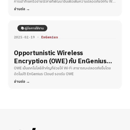
การเข้าถึงเครือข่ายไร้สายที่พัฒนาขึ้นเพื่อเพิ่มความปลอดภัยให้กับ Wi-
Fi
อ่านต่อ
📚 คู่มือการใช้งาน
2025-02-19 ·
EnGenius
Opportunistic Wireless
Encryption (OWE) กับ EnGenius
Cloud – ยกระดับความปลอดภัย Wi-Fi
OWE เป็นเทคโนโลยีสำคัญที่ช่วยให้ Wi-Fi สาธารณะปลอดภัยขึ้นโดย
อัตโนมัติ EnGenius Cloud รองรับ OWE
สาธารณะ
อ่านต่อ